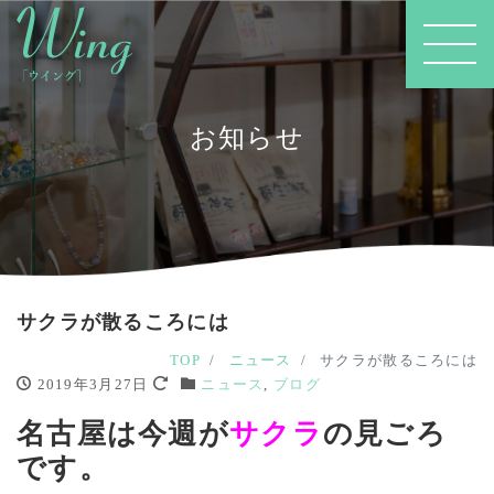
お知らせ
サクラが散るころには
TOP
ニュース
サクラが散るころには
2019年3月27日
ニュース
,
ブログ
名古屋は今週が
サクラ
の見ごろ
です。