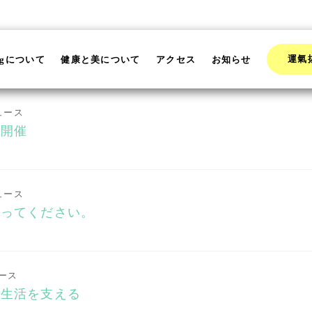
運氣
ngについて
健康と美について
アクセス
お知らせ
ュース
ー開催
ュース
使ってください。
ース
会生活を支える